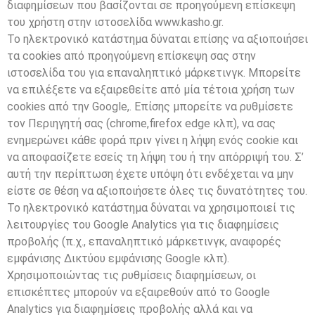
διαφημίσεων που βασίζονται σε προηγούμενη επίσκεψη
του χρήστη στην ιστοσελίδα www.kasho.gr.
Το ηλεκτρονικό κατάστημα δύναται επίσης να αξιοποιήσει
τα cookies από προηγούμενη επίσκεψη σας στην
ιστοσελίδα του για επαναληπτικό μάρκετινγκ. Μπορείτε
να επιλέξετε να εξαιρεθείτε από μία τέτοια χρήση των
cookies από την Google,. Επίσης μπορείτε να ρυθμίσετε
τον Περιηγητή σας (chrome,firefox edge κλπ), να σας
ενημερώνει κάθε φορά πριν γίνει η λήψη ενός cookie και
να αποφασίζετε εσείς τη λήψη του ή την απόρριψή του. Σ’
αυτή την περίπτωση έχετε υπόψη ότι ενδέχεται να μην
είστε σε θέση να αξιοποιήσετε όλες τις δυνατότητες του.
To ηλεκτρονικό κατάστημα δύναται να χρησιμοποιεί τις
λειτουργίες του Google Analytics για τις διαφημίσεις
προβολής (π.χ., επαναληπτικό μάρκετινγκ, αναφορές
εμφάνισης Δικτύου εμφάνισης Google κλπ).
Χρησιμοποιώντας τις ρυθμίσεις διαφημίσεων, οι
επισκέπτες μπορούν να εξαιρεθούν από το Google
Analytics για διαφημίσεις προβολής αλλά και να