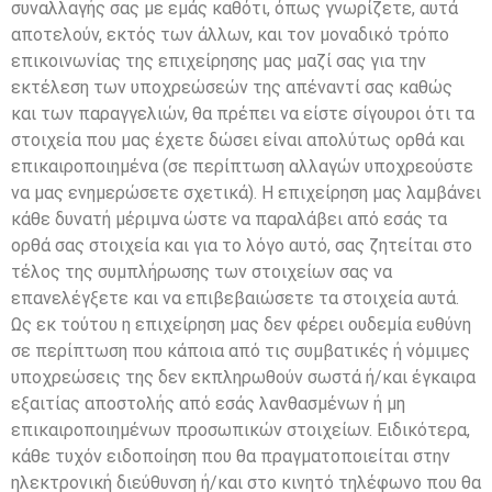
συναλλαγής σας με εμάς καθότι, όπως γνωρίζετε, αυτά
αποτελούν, εκτός των άλλων, και τον μοναδικό τρόπο
επικοινωνίας της επιχείρησης μας μαζί σας για την
εκτέλεση των υποχρεώσεών της απέναντί σας καθώς
και των παραγγελιών, θα πρέπει να είστε σίγουροι ότι τα
στοιχεία που μας έχετε δώσει είναι απολύτως ορθά και
επικαιροποιημένα (σε περίπτωση αλλαγών υποχρεούστε
να μας ενημερώσετε σχετικά). Η επιχείρηση μας λαμβάνει
κάθε δυνατή μέριμνα ώστε να παραλάβει από εσάς τα
ορθά σας στοιχεία και για το λόγο αυτό, σας ζητείται στο
τέλος της συμπλήρωσης των στοιχείων σας να
επανελέγξετε και να επιβεβαιώσετε τα στοιχεία αυτά.
Ως εκ τούτου η επιχείρηση μας δεν φέρει ουδεμία ευθύνη
σε περίπτωση που κάποια από τις συμβατικές ή νόμιμες
υποχρεώσεις της δεν εκπληρωθούν σωστά ή/και έγκαιρα
εξαιτίας αποστολής από εσάς λανθασμένων ή μη
επικαιροποιημένων προσωπικών στοιχείων. Ειδικότερα,
κάθε τυχόν ειδοποίηση που θα πραγματοποιείται στην
ηλεκτρονική διεύθυνση ή/και στο κινητό τηλέφωνο που θα