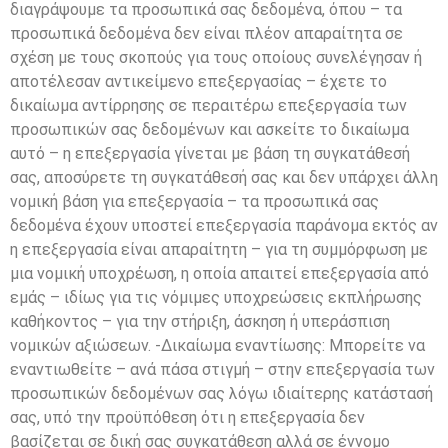
διαγράψουμε τα προσωπικά σας δεδομένα, όπου – τα
προσωπικά δεδομένα δεν είναι πλέον απαραίτητα σε
σχέση με τους σκοπούς για τους οποίους συνελέγησαν ή
αποτέλεσαν αντικείμενο επεξεργασίας – έχετε το
δικαίωμα αντίρρησης σε περαιτέρω επεξεργασία των
προσωπικών σας δεδομένων και ασκείτε το δικαίωμα
αυτό – η επεξεργασία γίνεται με βάση τη συγκατάθεσή
σας, αποσύρετε τη συγκατάθεσή σας και δεν υπάρχει άλλη
νομική βάση για επεξεργασία – τα προσωπικά σας
δεδομένα έχουν υποστεί επεξεργασία παράνομα εκτός αν
η επεξεργασία είναι απαραίτητη – για τη συμμόρφωση με
μια νομική υποχρέωση, η οποία απαιτεί επεξεργασία από
εμάς – ιδίως για τις νόμιμες υποχρεώσεις εκπλήρωσης
καθήκοντος – για την στήριξη, άσκηση ή υπεράσπιση
νομικών αξιώσεων. -Δικαίωμα εναντίωσης: Μπορείτε να
εναντιωθείτε – ανά πάσα στιγμή – στην επεξεργασία των
προσωπικών δεδομένων σας λόγω ιδιαίτερης κατάστασή
σας, υπό την προϋπόθεση ότι η επεξεργασία δεν
βασίζεται σε δική σας συγκατάθεση αλλά σε έννομο