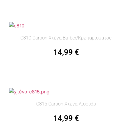
Διαβάστε περισσότερα
C810 Carbon Χτένα Barber/Κρεπαρίσματος
14,99
€
Προσθήκη στο καλάθι
C815 Carbon Χτένα Λισουάρ
14,99
€