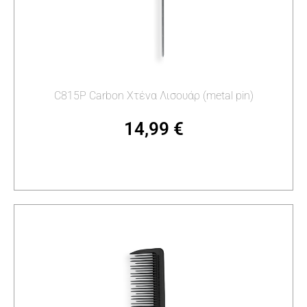
C815P Carbon Χτένα Λισουάρ (metal pin)
14,99
€
Προσθήκη στο καλάθι