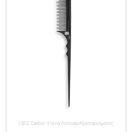
C802 Carbon Χτένα Λισουάρ/Κρεπαρίσματος