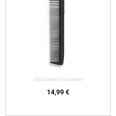
C804 Carbon Χτένα Barber
14,99
€
Προσθήκη στο καλάθι