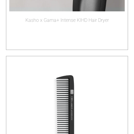
Kasho x Gama+ Intense KIHD Hair Dryer
Διαβάστε περισσότερα