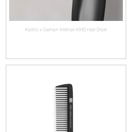
Kasho x Gama+ Intense KIHD Hair Dryer
Διαβάστε περισσότερα