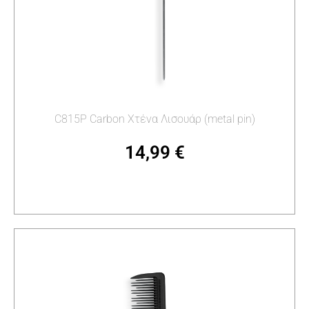
C815P Carbon Χτένα Λισουάρ (metal pin)
14,99
€
Προσθήκη στο καλάθι