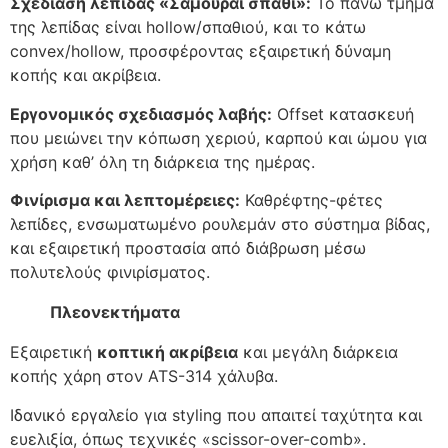
Σχεδίαση λεπίδας «Σαμουράι σπαθί»:
Το πάνω τμήμα
της λεπίδας είναι hollow/σπαθιού, και το κάτω
convex/hollow, προσφέροντας εξαιρετική δύναμη
κοπής και ακρίβεια.
Εργονομικός σχεδιασμός λαβής:
Offset κατασκευή
που μειώνει την κόπωση χεριού, καρπού και ώμου για
χρήση καθ’ όλη τη διάρκεια της ημέρας.
Φινίρισμα και λεπτομέρειες:
Καθρέφτης-φέτες
λεπίδες, ενσωματωμένο ρουλεμάν στο σύστημα βίδας,
και εξαιρετική προστασία από διάβρωση μέσω
πολυτελούς φινιρίσματος.
Πλεονεκτήματα
Εξαιρετική
κοπτική ακρίβεια
και μεγάλη διάρκεια
κοπής χάρη στον ATS-314 χάλυβα.
Ιδανικό εργαλείο για styling που απαιτεί ταχύτητα και
ευελιξία, όπως τεχνικές «scissor-over-comb».