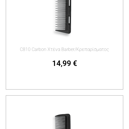
C810 Carbon Χτένα Barber/Κρεπαρίσματος
14,99
€
Προσθήκη στο καλάθι