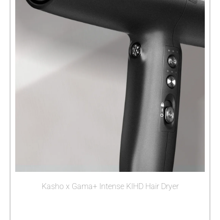
Kasho x Gama+ Intense KIHD Hair Dryer