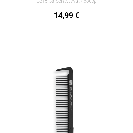
C815 Carbon Χτένα Λισουάρ
14,99
€
Προσθήκη στο καλάθι