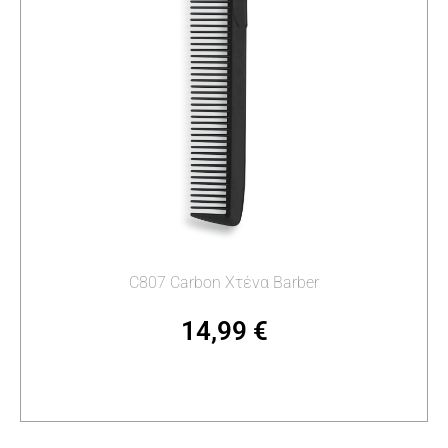
C807 Carbon Χτένα Barber
14,99
€
Προσθήκη στο καλάθι