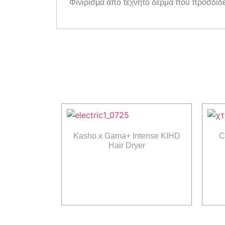
Φινίρισμα από τεχνητό δέρμα που προσδίδε
Kasho x Gama+ Intense KIHD
C
Hair Dryer
Διαβάστε περισσότερα