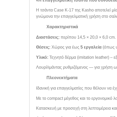
«Η επαγγελματική τσάντα που συνοδεύει
Η τσάντα Case K-17 της Kasho αποτελεί μία
γνώμονα την επαγγελματική χρήση στο σαλόν
Χαρακτηριστικά
Διαστάσεις:
περίπου 14,5 × 20,0 × 6,0 cm.
Θέσεις:
Χώρος για έως
5 εργαλεία
(όπως ψ
Υλικό:
Τεχνητό δέρμα (imitation leather) – 
Λουρί/ιμάντας ρυθμιζόμενος — για χρήση ω
Πλεονεκτήματα
Ιδανική για επαγγελματίες που θέλουν να έχ
Με το compact μέγεθος και το εργονομικό λο
Κατασκευή με προσοχή στη λεπτομέρεια και