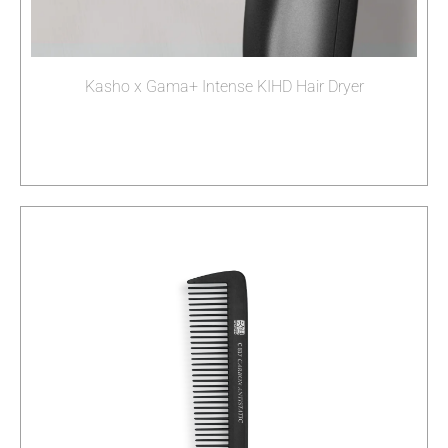
Kasho x Gama+ Intense KIHD Hair Dryer
Διαβάστε περισσότερα