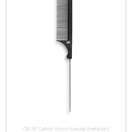
C815P Carbon Χτένα Λισουάρ (metal pin)