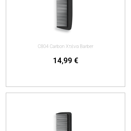
C804 Carbon Χτένα Barber
14,99
€
Προσθήκη στο καλάθι