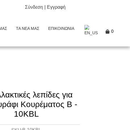
Σύνδεση
|
Εγγραφή
ΜΑΣ
ΤΑ ΝΈΑ ΜΑΣ
ΕΠΙΚΟΙΝΩΝΊΑ
0
λακτικές λεπίδες για
υράφι Κουρέματος B -
10KBL
B-10KBL