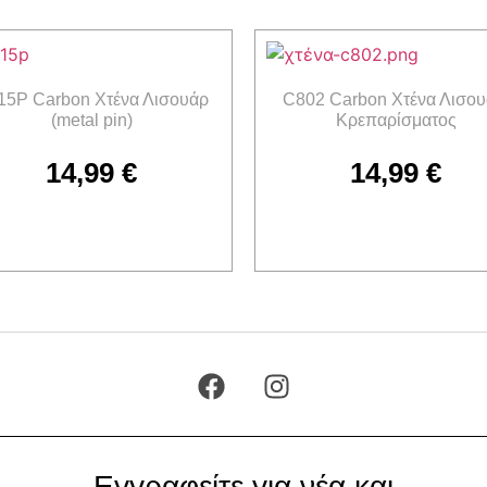
15P Carbon Χτένα Λισουάρ
C802 Carbon Χτένα Λισου
(metal pin)
Κρεπαρίσματος
14,99
€
14,99
€
Προσθήκη στο καλάθι
Προσθήκη στο καλάθι
Εγγραφείτε για νέα και