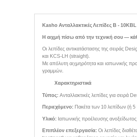
Kasho Ανταλλακτικές Λεπίδες B - 10KBL
Η αιχμή πίσω από την τεχνική σου — κά
Οι λεπίδες αντικατάστασης της σειράς Desi
και KCS-LH (straight).
Με απόλυτη αιχμηρότητα και ιαπωνικής προ
γραμμών.
Χαρακτηριστικά
Τύπος:
Ανταλλακτικές λεπίδες για σειρά D
Περιεχόμενο:
Πακέτα των 10 λεπίδων (ή 5 
Υλικό:
Ιαπωνικής προέλευσης ανοξείδωτος ατ
Επιπλέον επεξεργασία:
Οι λεπίδες διαθέτο