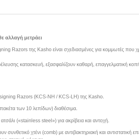
θε αλλαγή μετράει
gning Razors της Kasho είναι σχεδιασμένες για κομμωτές που 
έλευσης κατασκευή, εξασφαλίζουν καθαρή, επαγγελματική κοπή 
esigning Razors (KCS-NH / KCS-LH) της Kasho.
πακέτα των 10 λεπίδων) διαθέσιμα.
σάλι («stainless steel») για ακρίβεια και αντοχή.
υν συνθετικό χτένι (comb) με αντιβακτηριακή και αντιστατική επεξ