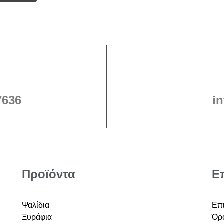
7636
i
Προϊόντα
Ε
Ψαλίδια
Επ
Ξυράφια
Όρο