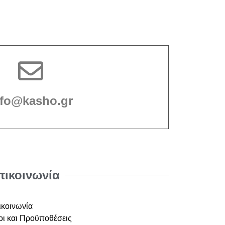
nfo@kasho.gr
πικοινωνία
ικοινωνία
ι και Προϋποθέσεις