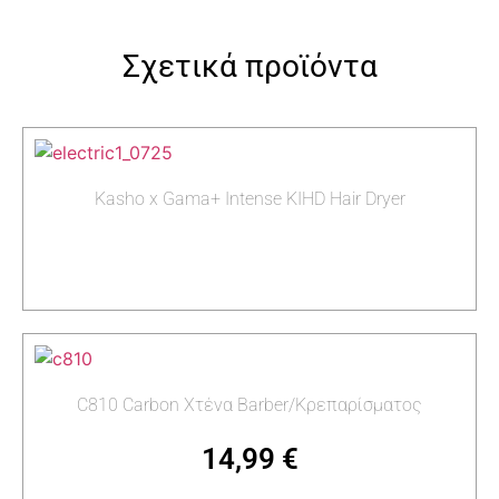
Σχετικά προϊόντα
Kasho x Gama+ Intense KIHD Hair Dryer
Διαβάστε περισσότερα
C810 Carbon Χτένα Barber/Κρεπαρίσματος
14,99
€