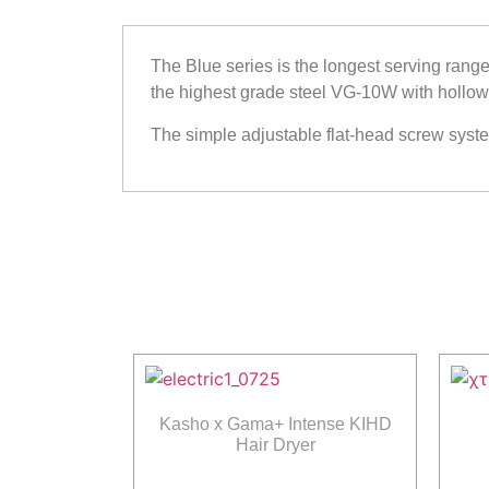
The Blue series is the longest serving range,
the highest grade steel VG-10W with hollow m
The simple adjustable flat-head screw system 
Kasho x Gama+ Intense KIHD
Hair Dryer