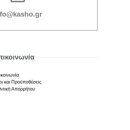
nfo@kasho.gr
πικοινωνία
ικοινωνία
ι και Προϋποθέσεις
λιτική Απορρήτου