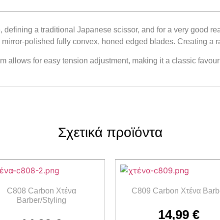
 defining a traditional Japanese scissor, and for a very good rea
irror-polished fully convex, honed edged blades. Creating a raz
allows for easy tension adjustment, making it a classic favourite
Σχετικά προϊόντα
C808 Carbon Χτένα
C809 Carbon Χτένα Barb
Barber/Styling
14,99
€