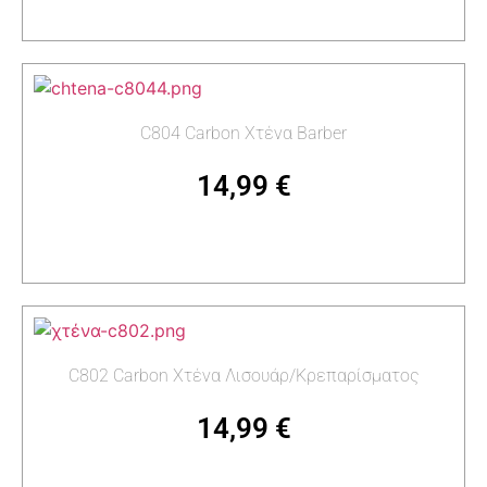
Διαβάστε περισσότερα
C804 Carbon Χτένα Barber
14,99
€
Προσθήκη στο καλάθι
C802 Carbon Χτένα Λισουάρ/Κρεπαρίσματος
14,99
€