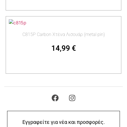
Προσθήκη στο καλάθι
C815P Carbon Χτένα Λισουάρ (metal pin)
14,99
€
Προσθήκη στο καλάθι
Εγγραφείτε για νέα και προσφορές.