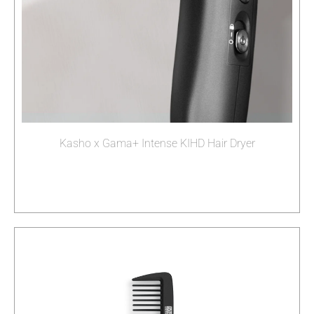
Kasho x Gama+ Intense KIHD Hair Dryer
Διαβάστε περισσότερα