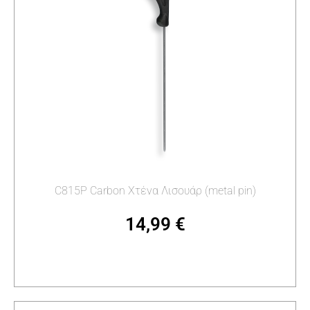
C815P Carbon Χτένα Λισουάρ (metal pin)
14,99
€
Προσθήκη στο καλάθι