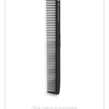
C804 Carbon Χτένα Barber