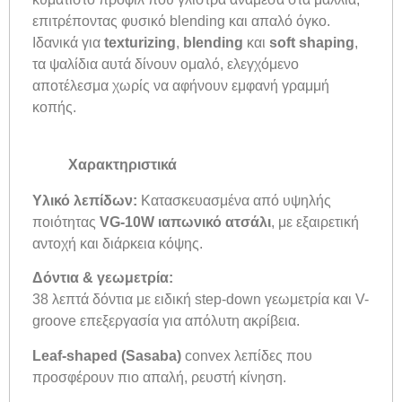
επιτρέποντας φυσικό blending και απαλό όγκο.
Ιδανικά για
texturizing
,
blending
και
soft shaping
,
τα ψαλίδια αυτά δίνουν ομαλό, ελεγχόμενο
αποτέλεσμα χωρίς να αφήνουν εμφανή γραμμή
κοπής.
Χαρακτηριστικά
Υλικό λεπίδων:
Κατασκευασμένα από υψηλής
ποιότητας
VG-10W ιαπωνικό ατσάλι
, με εξαιρετική
αντοχή και διάρκεια κόψης.
Δόντια & γεωμετρία:
38 λεπτά δόντια με ειδική step-down γεωμετρία και V-
groove επεξεργασία για απόλυτη ακρίβεια.
Leaf-shaped (Sasaba)
convex λεπίδες που
προσφέρουν πιο απαλή, ρευστή κίνηση.