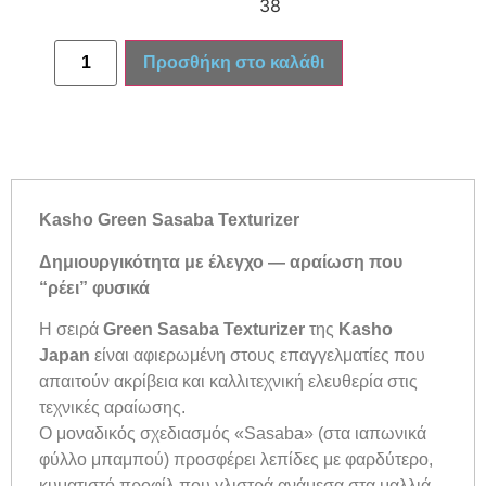
38
Προσθήκη στο καλάθι
Kasho Green Sasaba Texturizer
Δημιουργικότητα με έλεγχο — αραίωση που
“ρέει” φυσικά
Η σειρά
Green Sasaba Texturizer
της
Kasho
Japan
είναι αφιερωμένη στους επαγγελματίες που
απαιτούν ακρίβεια και καλλιτεχνική ελευθερία στις
τεχνικές αραίωσης.
Ο μοναδικός σχεδιασμός «Sasaba» (στα ιαπωνικά
φύλλο μπαμπού) προσφέρει λεπίδες με φαρδύτερο,
κυματιστό προφίλ που γλιστρά ανάμεσα στα μαλλιά,